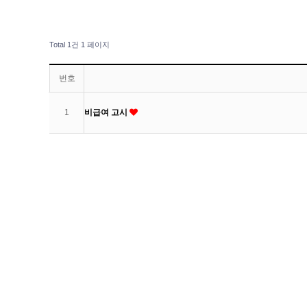
Total 1건
1 페이지
번호
1
비급여 고시