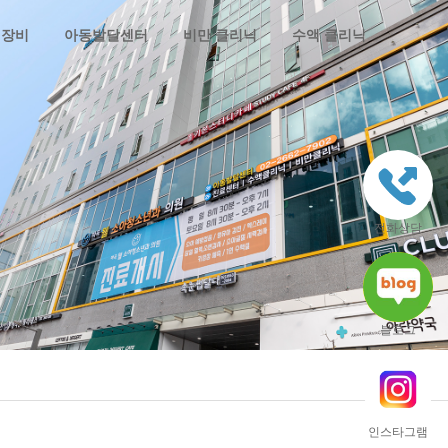
 장비
아동발달센터
비만 클리닉
수액 클리닉
전화상담
블로그
인스타그램