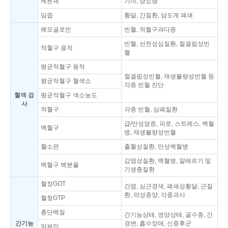
케톤체
기아, 당뇨병
담즙
황달, 간질환, 담도계 폐쇄
헤모글로빈
빈혈, 적혈구과다증
빈혈, 선천성심질환, 철결핍성빈
적혈구 용적
혈
평균적혈구 용적
철결핍성빈혈, 재생불량성빈혈 등
평균적혈구 혈색소
각종 빈혈 진단
혈액 검
평균적혈구 색소농도
사
적혈구
각종 빈혈, 심폐질환
급/만성염증, 피로, 스트레스, 백혈
백혈구
병, 재생불량성빈혈
혈소판
출혈성질환, 만성백혈병
감염성질환, 백혈병, 알레르기 및
백혈구 백분율
기생충질환
혈정GOT
간염, 심근경색, 폐쇄성황달, 근질
환, 악성종양, 각종괴사
혈청GTP
총단백질
간기능상태, 영양상태, 골수종, 간
간기능
경변, 흡수장애, 신증후군
알부민