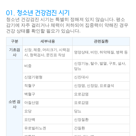
01. 청소년 건강검진 시기
청소년 건강검진 시기는 특별히 정해져 있지 않습니다. 평소
감기에 자주 걸리거나 체력이 저하되어 집중력이 약해진 경우
건강 상태를 확인할 필요가 있습니다.
구분
세부내용
관련질환
기초검
신장, 체중, 머리크기, 시력검
영양상태, 비만, 허약체질, 병력 등
사
사, 청력검사, 문진표 작성
신장기능, 탈수, 발열, 구토, 설사,
비중
당뇨
신염기평형
신진대사
적혈구
신장염, 신장암, 요로결석
백혈구
요로감염
소변 검
아질산염
요로감염
사
요당
당뇨
요단백
신장질환
유로빌리노겐
간질환