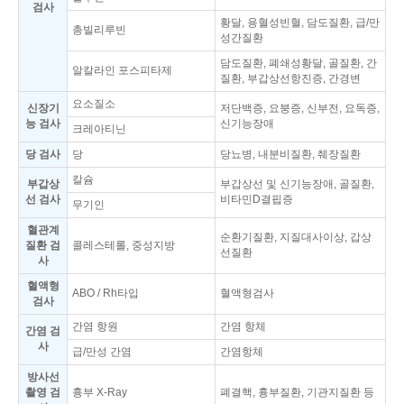
검사
황달, 용혈성빈혈, 담도질환, 급/만
총빌리루빈
성간질환
담도질환, 폐쇄성황달, 골질환, 간
알칼라인 포스피타제
질환, 부갑상선항진증, 간경변
요소질소
신장기
저단백증, 요붕증, 신부전, 요독증,
능 검사
신기능장애
크레아티닌
당 검사
당
당뇨병, 내분비질환, 췌장질환
칼슘
부갑상
부갑상선 및 신기능장애, 골질환,
선 검사
비타민D결핍증
무기인
혈관계
순환기질환, 지질대사이상, 갑상
질환 검
콜레스테롤, 중성지방
선질환
사
혈액형
ABO / Rh타입
혈액형검사
검사
간염 항원
간염 항체
간염 검
사
급/만성 간염
간염항체
방사선
촬영 검
흉부 X-Ray
폐결핵, 흉부질환, 기관지질환 등